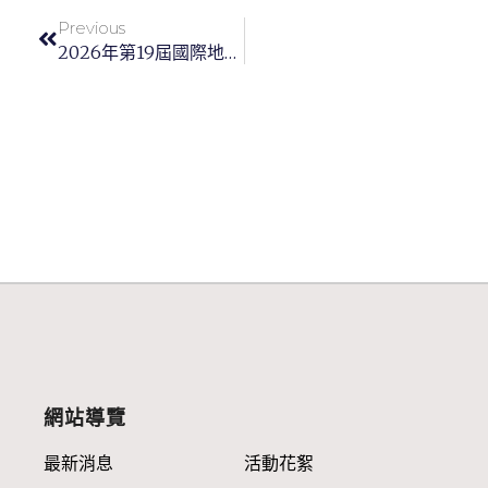
Previous
2026年第19屆國際地球科學奧林匹亞競賽國家代表隊選拔營錄取名單
網站導覽
最新消息
活動花絮