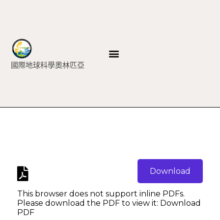
國際地球科學奧林匹亞
Download
This browser does not support inline PDFs.
Please download the PDF to view it:
Download
PDF