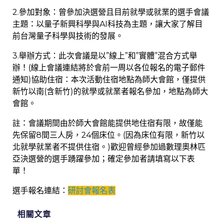
2.參加對象：曾參加決選營且目前就學或就業的選手會議
主題：以量子新興科學與AI科技為主題，讓大家了解目
前台灣量子科學與技術的發展。
3.舉辦方式：此次會議是以”線上”和”實體”混合方式舉
辦！(線上會議連結將於會前一周以各位報名的電子郵件
通知)協助住宿：本次活動住宿地點為師大會館，僅提供
新竹以南(含新竹)的就學或就業者報名參加，地點為師大
會館。
註：會議期間由於師大會館能提供地住宿有限，故僅能
先保留8間三人房，24個床位。(因為床位有限，新竹以
北就學就業者不提供住宿。)歡迎曾經參加過數理奧林匹
亞決選營的選手踴躍參加；確定參加者請填寫以下表
單！
選手報名連結：
研討會報名表
相關文章