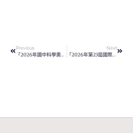
Previous
Next
「2026年國中科學奧林匹亞競賽」初選各考區地點及試場配置圖
「2026年第23屆國際國中科學奧林匹亞競賽」錄取參加複選研習營名單