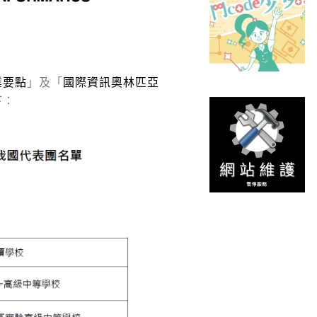
業要點
」及「
國際資訊奧林匹亞
下：