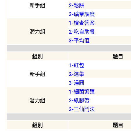
新手組
2-鬆餅
3-礦業調度
1-檢查答案
潛力組
2-吃自助餐
3-平均值
組別
題目
1-紅包
新手組
2-選舉
3-湯圓
1-細菌繁殖
潛力組
2-紙膠帶
3-三仙鬥法
組別
題目