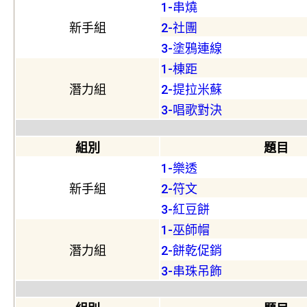
1-串燒
新手組
2-社團
3-塗鴉連線
1-棟距
潛力組
2-提拉米蘇
3-唱歌對決
組別
題目
1-樂透
新手組
2-符文
3-紅豆餅
1-巫師帽
潛力組
2-餅乾促銷
3-串珠吊飾