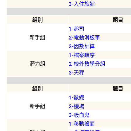
3-入住旅館
組別
題目
1-起司
新手組
2-電動滑板車
3-因數計算
1-檔案順序
潛力組
2-校外教學分組
3-天秤
組別
題目
1-數織
新手組
2-機場
3-吸血鬼
1-移動盤面