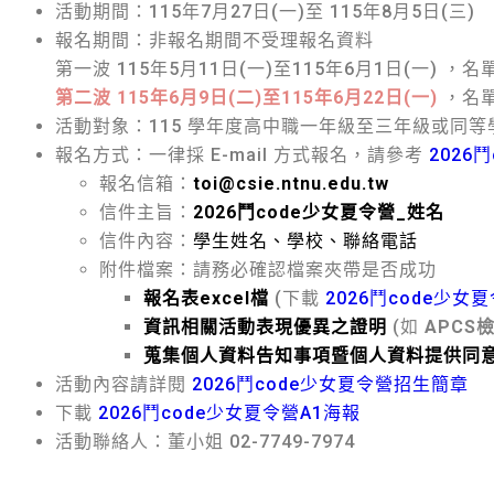
活動期間：115年7月27日(一)至 115年8月5日(三)
報名期間：非報名期間不受理報名資料
第一波 115年5月11日(一)至115年6月1日(一) ，
第二波 115年6月9日(二)至115年6月22日(一)
，名單
活動對象：115 學年度高中職一年級至三年級或同
報名方式：一律採 E-mail 方式報名，請參考
2026
報名信箱：
toi@csie.ntnu.edu.tw
信件主旨：
2026鬥code少女夏令營_姓名
信件內容：
學生姓名、學校、聯絡電話
附件檔案：請務必確認檔案夾帶是否成功
報名表excel檔
(下載
2026鬥code少女
資訊相關活動表現優異之證明
(如
APCS
蒐集個人資料告知事項暨個人資料提供同
活動內容請詳閱
2026鬥code少女夏令營招生簡章
下載
2026鬥code少女夏令營A1海報
活動聯絡人：董小姐 02-7749-7974