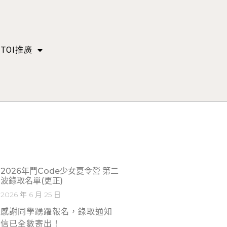
TOI推廣
2026年鬥Code少女夏令營 第二
波錄取名單(更正)
2026 年 6 月 25 日
感謝同學踴躍報名，錄取通知
信已全數寄出！