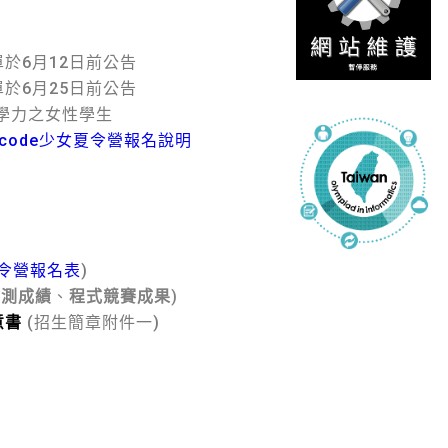
名單於6月12日前公告
於6月25日前公告
等學力之女性學生
鬥code少女夏令營報名說明
夏令營報名表
)
檢測成績
、
程式競賽成果
)
意書
(招生簡章附件一)