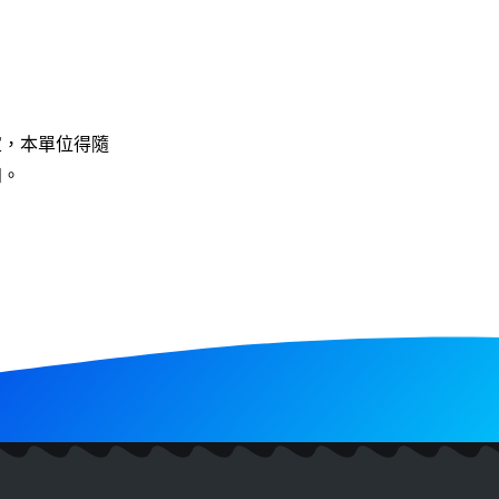
宜，本單位得隨
知。