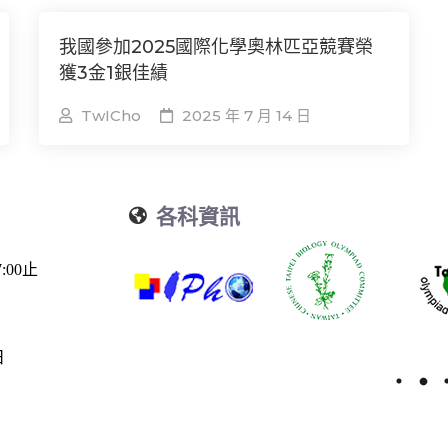
我國參加2025國際化學奧林匹亞競賽榮
獲3金1銀佳績
TwICho
2025 年 7 月 14 日
各科資訊
:00止
日