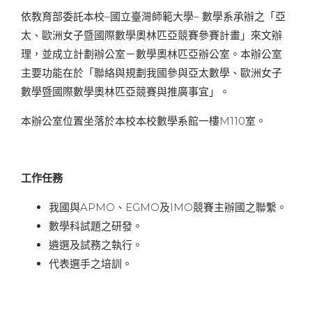
依教育部委託本校–國立臺灣師範大學– 數學系承辦之「亞
太
、
歐洲女子
暨國際數學奧林匹亞競賽參賽計畫」來文辦
理，並成立計劃辦公室－數學奧林匹亞辦公室。本辦公室
主要功能在於「聯絡與規劃我國參與亞太數學
、
歐洲女子
數學
暨國際數學奧林匹亞競賽與推廣事宜」。
本辦公室位置坐落於本校本校數學系館一樓M110室。
工作任務
我國與APMO、EGMO及IMO競賽主辦國之聯繫。
數學科試題之研發。
遴選及試務之執行。
代表選手之培訓。