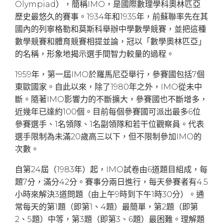
Olympiad），簡稱IMO，是國際數理學科奧林匹亞
歷史最悠久的賽事。1934年和1935年，前蘇聯率先在其
國內的列寧格勒和莫斯科舉辦中學數學競賽，並把這種
數學競賽和體育競賽相提並論，冠以「數學奧林匹亞」
的名稱，形象地揭示選手間智力較量的過程。
1959年，第一屆IMO於羅馬尼亞舉行，參賽國包括7個
東歐國家。自此以來，除了1980年之外，IMO從未中
斷。隨著IMO影響力的不斷擴大，參賽國也不斷增多，
近幾年已達約100個。目前每個參賽國可派出最多6位
參賽選手、1名領隊、1名副領隊和若干位觀察員。代表
選手限制為未滿20歲高三以下，但不限制參加IMO的
次數。
自第24屆（1983年）起，IMO試卷由6道題目組成，每
題7分，滿分42分。賽事分兩日進行，每天參賽者有4.5
小時來解決3道問題（由上午9時到下午1時30分）。通
常每天的第1題（即第1、4題）最簡單，第2題（即第
2、5題）中等，第3題（即第3、6題）最困難。理解題