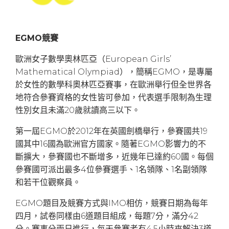
EGMO競賽
歐洲女子數學奧林匹亞（European Girls’
Mathematical Olympiad），簡稱EGMO，是專屬
於女性的數
學科奧林匹亞賽事，在歐洲舉行但全世界各
地符合參賽資格的女性皆可參加，
代表選手限制為生理
性別女且未滿20歲就讀高三以下
。
第一屆EGMO於2012年在英國劍橋舉行，參賽國共19
國其中16國為歐洲官方國家。隨著EGMO影響力的不
斷擴大，參賽國也不斷增多，近幾年已達約60國。每個
參賽國可派出最多4位參賽選手、1名領隊、1名副領隊
和若干位觀察員。
EGMO題目及競賽方式與IMO相仿，競賽日期為每年
四月，
試卷同樣由6道題目組成，每題7分，滿分42
分。賽事分兩日進行，每天參賽者有4.5小時來解決3道