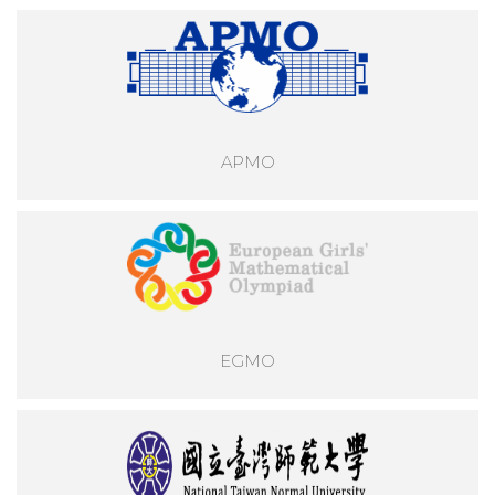
APMO
EGMO