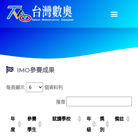
IMO參賽成果
每頁顯示
個資料列
搜尋:
年
參賽
就讀學校
年
獎
備註
度
學生
級
別