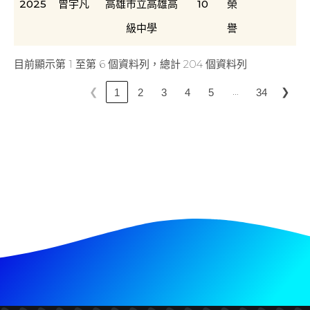
2025
曾宇凡
高雄市立高雄高
10
榮
級中學
譽
目前顯示第 1 至第 6 個資料列，總計 204 個資料列
…
❮
❯
1
2
3
4
5
34