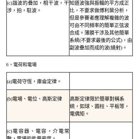
(c)
諧波的疊加，相干波，干
知道波強與振輻的平方成正
涉，拍，駐波。
比，不要求做傅利葉分析，
但是參賽者應理解複雜的波
可由不同頻率的簡單正弦波
合成。薄膜干涉及其他簡單
系統
(
不要求最後的公式
)
，由
副波疊加而成的波
(
繞射
)
。
6
、電荷和電場
(a)
電荷守恆，庫侖定律。
(b)
電場、電位、高斯定律
高斯定律限於簡單對稱系
統，如球、圓柱、平板等，
電偶矩。
(c)
電容器、電容，介電常
數，電場的能量密度。