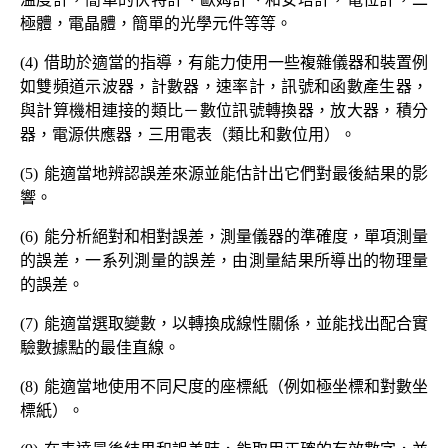
極體，電晶體，簡單的光學元件等等。
(4)
借助於適當的指導，有能力使用一些複雜儀器和裝置例
如雙頻道示波器，計數器，速率計，訊號和函數產生器，
與計算機相連接的類比－數位訊號轉換器，放大器，積分
器，電源供應器，三用電表（類比和數位用）。
(5)
能適當地辨認誤差來源並能估計出它們對最後結果的影
響。
(6)
能分析絕對和相對誤差，測量儀器的準確度，單項測量
的誤差，一系列測量的誤差，由測量結果所導出的物理量
的誤差。
(7)
能適當選取變數，以轉換成線性關係，並能找出配合實
驗數據點的最佳直線。
(8)
能適當地使用不同尺度的座標紙（例如極坐標和對數坐
標紙）。