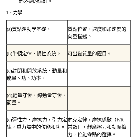
是必要的備註。
1
、力學
(a)
質點運動學基礎。
質點位置、速度和加速度的
向量描述。
(b)
牛頓定律，慣性系統。
可出變質量的題目。
(c)
封閉和開放系統、動量和
能量、功、功率。
(d)
能量守恆、線動量守恆、
衝量。
(e)
彈性力，摩擦力，引力定
虎克定律，摩擦係數（
F/R=
律，重力場中的位能和功。
常數），靜摩擦力和動摩擦
力，位能零點的選擇。