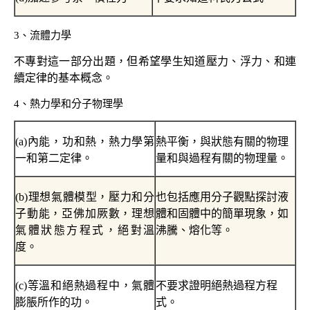
3
、流體力學
不專對這一部分出題，但希望學生知道壓力、浮力、和連
續定律的基本概念。
4
、熱力學和分子物理學
(a)
內能，功和熱，熱力學第
熱平衡，與狀態有關的物理
一和第二定律。
量和與過程有關的物理量。
(b)
理想氣體模型，壓力和分
也包括應用分子觀點探討液
子動能，亞佛加厥數，理想
體和固體中的簡單現象，如
氣體狀態方程式，絕對溫
沸騰、熔化等。
度。
(c)
等溫和絕熱過程中，氣體
不要求證明絕熱過程方程
膨脹所作的功。
式。