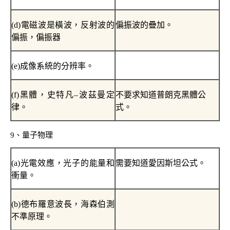
(d)
電磁波是橫波，反射波的
偏振波的疊加。
偏振，偏振器
(e)
成像系統的分辨率。
(f)
黑體，史特凡
–
波茲曼定
不要求知道普朗克黑體公
律。
式。
9
、量子物理
(a)
光電效應，光子的能量和
需要知道愛因斯坦公式。
衝量。
(b)
德布羅意波長，海森伯測
不準原理。