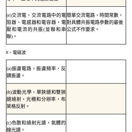
(e)
交流電，交流電路中的電
簡單交流電路，時間常數，
阻器、電感器和電容器，電
對具體共振電路參數的最後
壓和電流的共振
(
並聯和串
公式不作要求。
聯
)
。
8
、電磁波
(a)
振盪電路，振盪頻率，反
饋振盪。
(b)
波動光學，單狹縫和雙狹
縫繞射，光柵和分辦率，布
萊格反射。
(c)
色散和繞射光譜，氣體的
線光譜。