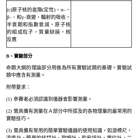
(c)
原子核的能階
(
定性
)
，α
–
、
β
–
、和γ
–
衰變，輻射的吸收，
半衰期和指數衰減，原子核
的組成粒子，質量缺損，核
反應
B
、實驗部分
命題大綱的理論部分用做為所有實驗試題的基礎。實驗試
題中應含有測量。
附帶要求：
(1)
參賽者必須認識到儀器會影響測量。
(2)
需具備有測量在Ａ部分中所提及的各物理量的最常用的
實驗技巧。
(3)
需具備有常用的簡單實驗儀器的使用知識，如游標尺，
溫度計，簡單的伏特計、歐姆計、和安培計，電位計，二