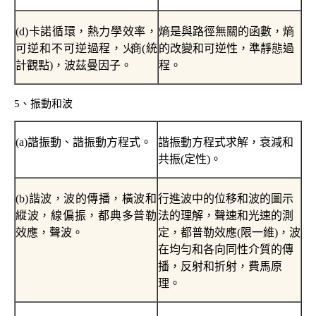
(d)
卡諾循環，熱力學效率，
熵是與路徑無關的函數，熵
可逆和不可逆過程，
火商
(
統
的改變和可逆性，準靜態過
計觀點
)
，波茲曼因子。
程。
5
、振動和波
(a)
諧振動、諧振動方程式。
諧振動方程式求解，衰減和
共振
(
定性
)
。
(b)
諧波，波的傳播，橫波和
行進波中的位移和波的圖示
縱波，線偏振，都典多普勒
法的理解，聲速和光速的測
效應，聲波。
定，都普勒效應
(
限一維
)
，波
在均勻和各向同性介質的傳
播，反射和折射，費馬原
理。