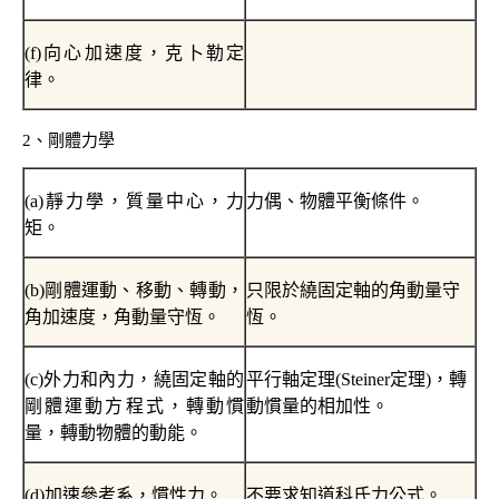
(f)
向心加速度，克卜勒定
律。
2
、剛體力學
(a)
靜力學，質量中心，力
力偶、物體平衡條件。
矩。
(b)
剛體運動、移動、轉動，
只限於繞固定軸的角動量守
角加速度，角動量守恆。
恆。
(c)
外力和內力，繞固定軸的
平行軸定理
(Steiner
定理
)
，轉
剛體運動方程式，轉動慣
動慣量的相加性。
量，轉動物體的動能。
(d)
加速參考系，慣性力。
不要求知道科氏力公式。