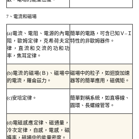
7
、電流和磁場
(a)
電流、電阻、電源的內電
簡單的電路，可含已知Ｖ
–
Ｉ
阻，歐姆定律，克希荷夫定
特性的非歐姆器件。
律，直流和交流的功和功
率，焦耳定律。
(b)
電流的磁場
(
Ｂ
)
、磁場中
磁場中的粒子，如迴旋加速
的電流，羅侖茲力。
器等的簡單應用，磁偶矩。
(c)
安培定律。
簡單對稱系統，如直導線、
圓環、長螺線管等。
(d)
電磁感應定律、磁通量，
冷次定律，自感，電感，磁
導率，磁場中的能量密度。