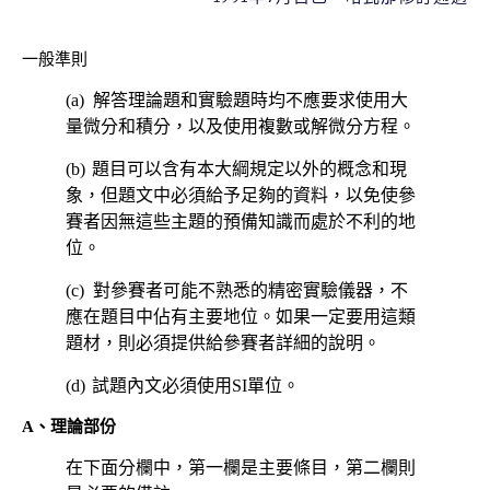
一般準則
(a)
解答理論題和實驗題時均不應要求使用大
量微分和積分，以及使用複數或解微分方程。
(b)
題目可以含有本大綱規定以外的概念和現
象，但題文中必須給予足夠的資料，以免使參
賽者因無這些主題的預備知識而處於不利的地
位。
(c)
對參賽者可能不熟悉的精密實驗儀器，不
應在題目中佔有主要地位。如果一定要用這類
題材，則必須提供給參賽者詳細的說明。
(d)
試題內文必須使用
SI
單位。
A
、理論部份
在下面分欄中，第一欄是主要條目，第二欄則