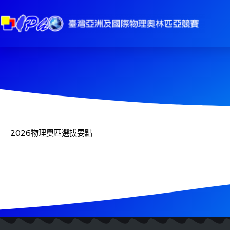
202
6
物理奧匹選拔要點