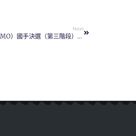
Next
2026年國際數學奧林匹亞競賽（IMO）國手決選（第三階段）成績單及複查申請辦法