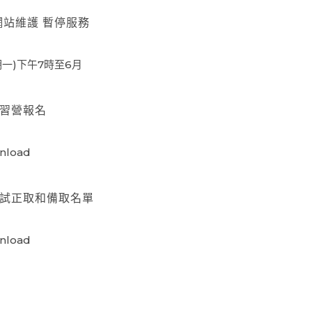
/2網站維護 暫停服務
日
星期一)下午7時至6月
研習營報名
日
wnload
考試正取和備取名單
日
wnload