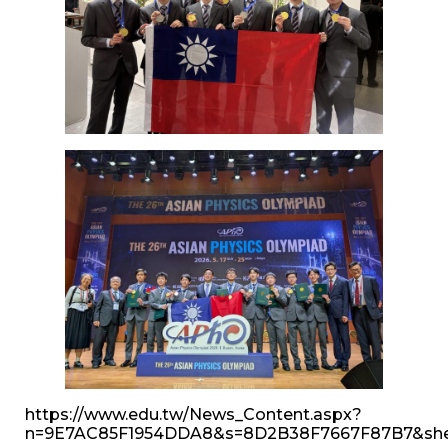
https://www.edu.tw/News_Content.aspx?
n=9E7AC85F1954DDA8&s=8D2B38F7667F87B7&sh