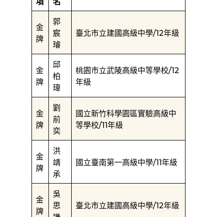
項
名
郭
金
宸
臺北市立建國高級中學/12年級
牌
璿
邱
金
桃園市立武陵高級中等學校/12
柏
牌
年級
瑋
劉
金
國立新竹科學園區實驗高級中
前
牌
等學校/11年級
奕
洪
金
靖
國立臺南第一高級中學/11年級
牌
承
吳
金
思
臺北市立建國高級中學/12年級
牌