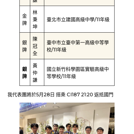
謙
林
金
秉
臺北市立建國高級中學/11年級
牌
坤
陳
銀
臺中市立臺中第一高級中等學
冠
牌
校/11年級
全
黃
銀
國立新竹科學園區實驗高級中
仲
牌
等學校/11年級
謙
我代表團將於5月28日 搭乘 CI187 21:20 返抵國門