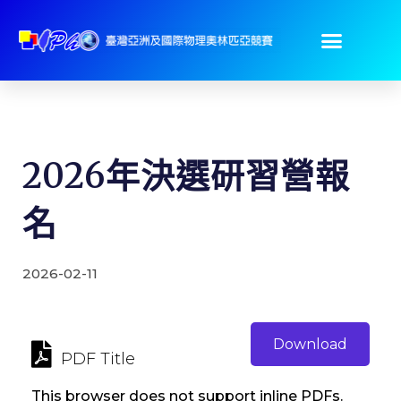
2026年決選研習營報
名
2026-02-11
Download
PDF Title
This browser does not support inline PDFs.