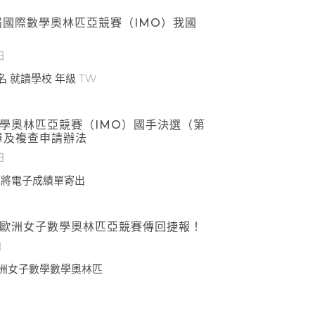
7屆國際數學奧林匹亞競賽（IMO）我國
日
 就讀學校 年級 TW
數學奧林匹亞競賽（IMO）國手決選（第
單及複查申請辦法
日
日）已將電子成績單寄出
5屆歐洲女子數學奧林匹亞競賽傳回捷報！
日
屆歐洲女子數學數學奧林匹